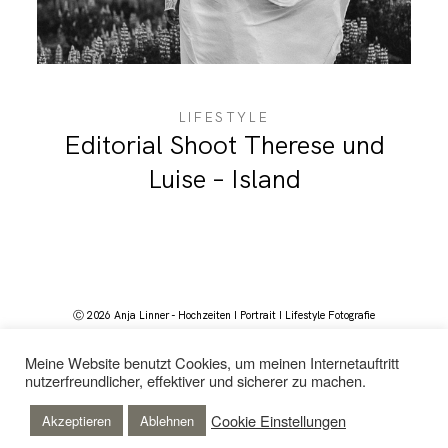
LIFESTYLE
Editorial Shoot Therese und
Luise – Island
Ⓒ 2026 Anja Linner - Hochzeiten I Portrait I Lifestyle Fotografie
Meine Website benutzt Cookies, um meinen Internetauftritt
nutzerfreundlicher, effektiver und sicherer zu machen.
Nach Oben
Cookie Einstellungen
Akzeptieren
Ablehnen
Impressum
I
Datenschutz